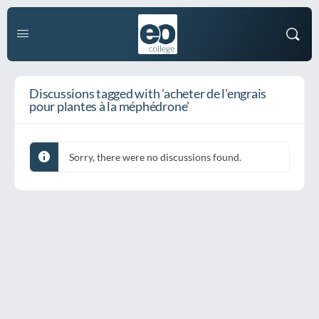
Discussions tagged with 'acheter de l'engrais
pour plantes à la méphédrone'
Sorry, there were no discussions found.